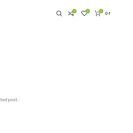
0
0
0
0
₫
ated post.