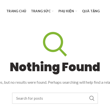
TRANG CHỦ
TRANG SỨC
PHỤ KIỆN
QUÀ TẶNG
Nothing Found
, but no results were found. Perhaps searching will help find a rel