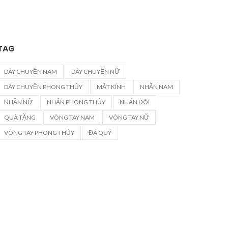
TAG
DÂY CHUYỀN NAM
DÂY CHUYỀN NỮ
DÂY CHUYỀN PHONG THỦY
MẮT KÍNH
NHẪN NAM
NHẪN NỮ
NHẪN PHONG THỦY
NHẪN ĐÔI
QUÀ TẶNG
VÒNG TAY NAM
VÒNG TAY NỮ
VÒNG TAY PHONG THỦY
ĐÁ QUÝ