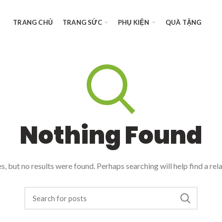
TRANG CHỦ
TRANG SỨC
PHỤ KIỆN
QUÀ TẶNG
Nothing Found
, but no results were found. Perhaps searching will help find a rel