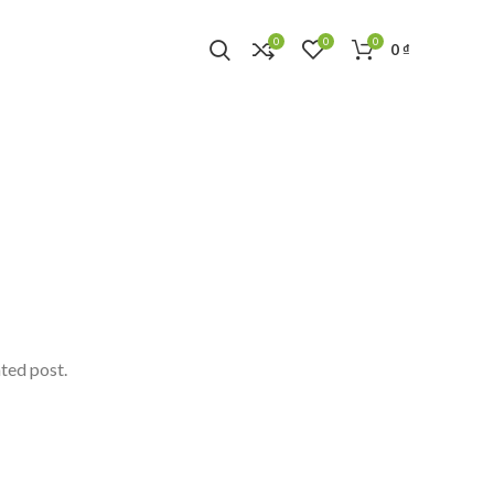
0
0
0
0
₫
ated post.