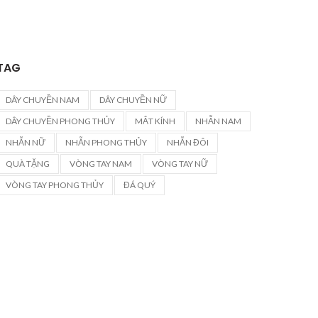
TAG
DÂY CHUYỀN NAM
DÂY CHUYỀN NỮ
DÂY CHUYỀN PHONG THỦY
MẮT KÍNH
NHẪN NAM
NHẪN NỮ
NHẪN PHONG THỦY
NHẪN ĐÔI
QUÀ TẶNG
VÒNG TAY NAM
VÒNG TAY NỮ
VÒNG TAY PHONG THỦY
ĐÁ QUÝ