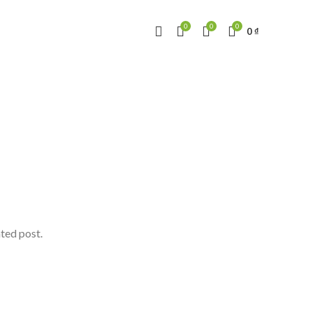
0
0
0
0
₫
ated post.