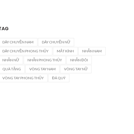
TAG
DÂY CHUYỀN NAM
DÂY CHUYỀN NỮ
DÂY CHUYỀN PHONG THỦY
MẮT KÍNH
NHẪN NAM
NHẪN NỮ
NHẪN PHONG THỦY
NHẪN ĐÔI
QUÀ TẶNG
VÒNG TAY NAM
VÒNG TAY NỮ
VÒNG TAY PHONG THỦY
ĐÁ QUÝ