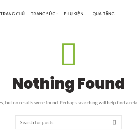
TRANG CHỦ
TRANG SỨC
PHỤ KIỆN
QUÀ TẶNG
Nothing Found
, but no results were found. Perhaps searching will help find a rel