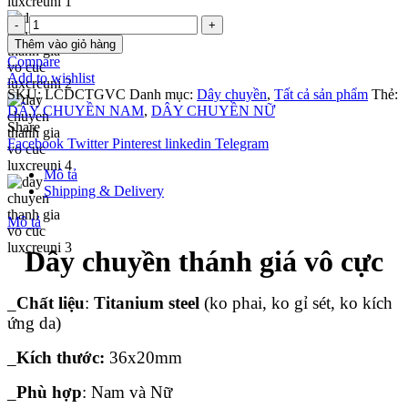
Dây
chuyền
Thêm vào giỏ hàng
thánh
Compare
giá
Add to wishlist
vô
SKU:
LCDCTGVC
Danh mục:
Dây chuyền
,
Tất cả sản phẩm
Thẻ:
cực
DÂY CHUYỀN NAM
,
DÂY CHUYỀN NỮ
số
Share
lượng
Facebook
Twitter
Pinterest
linkedin
Telegram
Mô tả
Shipping & Delivery
Mô tả
Dây chuyền thánh giá vô cực
_
Chất liệu
:
Titanium steel
(ko phai, ko gỉ sét, ko kích
ứng da)
_
Kích thước:
36x20mm
_
Phù hợp
: Nam và Nữ