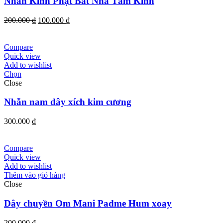
Nhẫn Kinh Phật Bát Nhã Tâm Kinh
Giá
Giá
200.000
₫
100.000
₫
gốc
hiện
là:
tại
200.000 ₫.
là:
Compare
100.000 ₫.
Quick view
Add to wishlist
Chọn
Close
Nhẫn nam dây xích kim cương
300.000
₫
Compare
Quick view
Add to wishlist
Thêm vào giỏ hàng
Close
Dây chuyền Om Mani Padme Hum xoay
200.000
₫