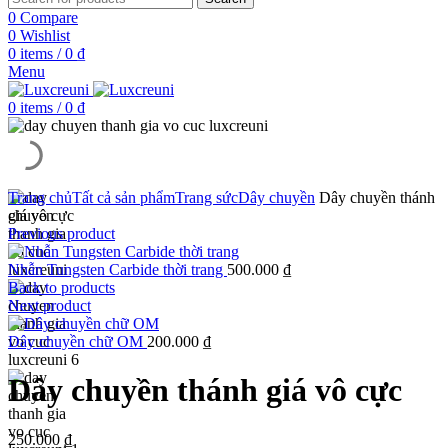
0
Compare
0
Wishlist
0
items
/
0
₫
Menu
0
items
/
0
₫
Trang chủ
Tất cả sản phẩm
Trang sức
Dây chuyền
Dây chuyền thánh
giá vô cực
Previous product
Nhẫn Tungsten Carbide thời trang
500.000
₫
Back to products
Next product
Dây chuyền chữ OM
200.000
₫
Dây chuyền thánh giá vô cực
250.000
₫