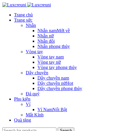
Trang chủ
Trang sức
Nhẫn
Nhẫn nam
Mới về
Nhẫn nữ
Nhẫn đôi
Nhẫn phong thủy
Vòng tay
Vòng tay nam
Vòng tay nữ
Vòng tay phong thủy
Dây chuyền
Dây chuyền nam
Dây chuyền nữ
Hot
Dây chuyền phong thủy
Đá quý
Phụ kiện
Ví
Ví Nam
Nổi Bật
Mắt Kính
Quà tặng
Search