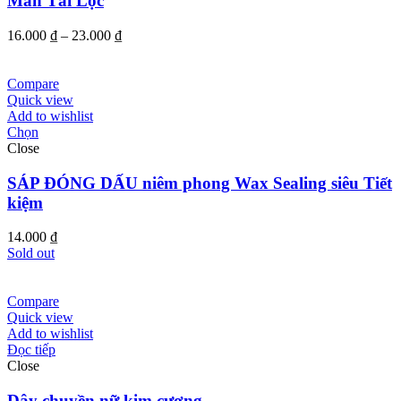
Mắn Tài Lộc
Khoảng
16.000
₫
–
23.000
₫
giá:
từ
16.000 ₫
Compare
đến
Quick view
23.000 ₫
Add to wishlist
Chọn
Close
SÁP ĐÓNG DẤU niêm phong Wax Sealing siêu Tiết
kiệm
14.000
₫
Sold out
Compare
Quick view
Add to wishlist
Đọc tiếp
Close
Dây chuyền nữ kim cương