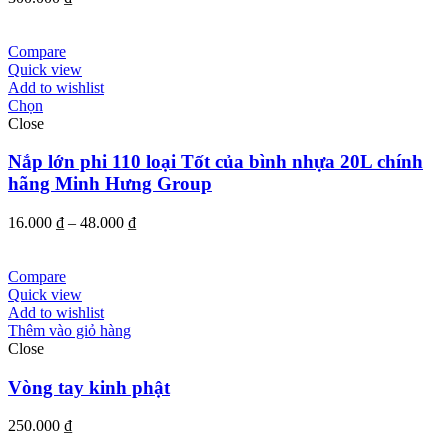
Compare
Quick view
Add to wishlist
Chọn
Close
Nắp lớn phi 110 loại Tốt của bình nhựa 20L chính
hãng Minh Hưng Group
Khoảng
16.000
₫
–
48.000
₫
giá:
từ
16.000 ₫
Compare
đến
Quick view
48.000 ₫
Add to wishlist
Thêm vào giỏ hàng
Close
Vòng tay kinh phật
250.000
₫