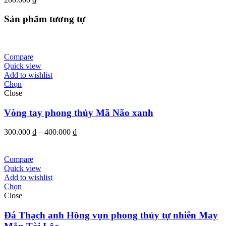
Sản phẩm tương tự
Compare
Quick view
Add to wishlist
Chọn
Close
Vòng tay phong thủy Mã Não xanh
Khoảng
300.000
₫
–
400.000
₫
giá:
từ
300.000 ₫
Compare
đến
Quick view
400.000 ₫
Add to wishlist
Chọn
Close
Đá Thạch anh Hồng vụn phong thủy tự nhiên May