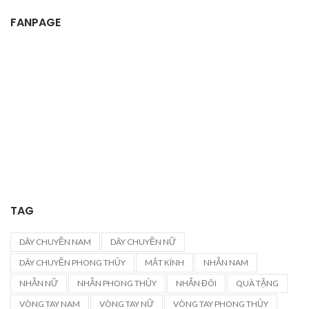
FANPAGE
TAG
DÂY CHUYỀN NAM
DÂY CHUYỀN NỮ
DÂY CHUYỀN PHONG THỦY
MẮT KÍNH
NHẪN NAM
NHẪN NỮ
NHẪN PHONG THỦY
NHẪN ĐÔI
QUÀ TẶNG
VÒNG TAY NAM
VÒNG TAY NỮ
VÒNG TAY PHONG THỦY