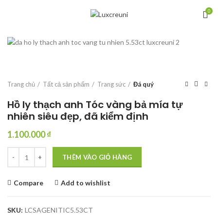
0
Trang chủ
Tất cả sản phẩm
Trang sức
Đá quý
Hồ ly thạch anh Tóc vàng bả mía tự
nhiên siêu đẹp, đã kiểm định
1.100.000
₫
Hồ ly thạch anh Tóc vàng bả mía tự nhiên siêu đẹp, đã kiểm định số l
THÊM VÀO GIỎ HÀNG
Compare
Add to wishlist
SKU:
LCSAGENITIC5.53CT