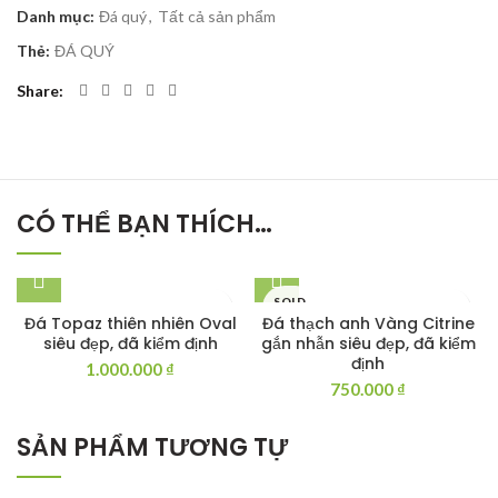
Danh mục:
Đá quý
,
Tất cả sản phẩm
Thẻ:
ĐÁ QUÝ
Share
CÓ THỂ BẠN THÍCH…
SOLD
OUT
Đá Topaz thiên nhiên Oval
Đá thạch anh Vàng Citrine
siêu đẹp, đã kiểm định
gắn nhẫn siêu đẹp, đã kiểm
định
1.000.000
₫
750.000
₫
SẢN PHẨM TƯƠNG TỰ