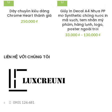
Dây chuyền kiểu dáng
Giấy In Decal A4 Nhựa PP
Chrome Heart thánh giá
mờ Synthetic chống nước in
mã vạch, tem nhãn mỹ
250.000
₫
phẩm, hàng lạnh, logo,
poster ngoài trời
Khoản
33.000
₫
–
130.000
₫
giá:
từ
33.000
đến
LIÊN HỆ VỚI CHÚNG TÔI
130.00
0901 126 681