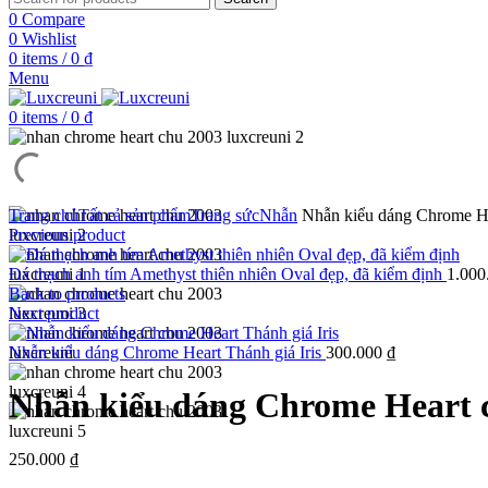
0
Compare
0
Wishlist
0
items
/
0
₫
Menu
0
items
/
0
₫
Trang chủ
Tất cả sản phẩm
Trang sức
Nhẫn
Nhẫn kiểu dáng Chrome He
Previous product
Đá thạch anh tím Amethyst thiên nhiên Oval đẹp, đã kiểm định
1.000
Back to products
Next product
Nhẫn kiểu dáng Chrome Heart Thánh giá Iris
300.000
₫
Nhẫn kiểu dáng Chrome Heart 
250.000
₫