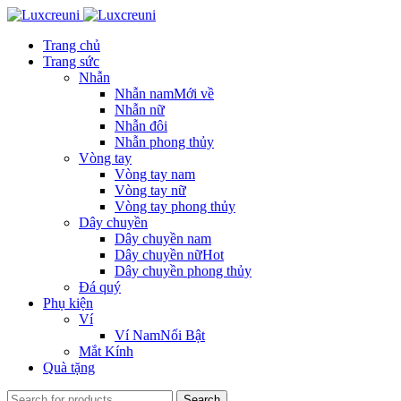
Trang chủ
Trang sức
Nhẫn
Nhẫn nam
Mới về
Nhẫn nữ
Nhẫn đôi
Nhẫn phong thủy
Vòng tay
Vòng tay nam
Vòng tay nữ
Vòng tay phong thủy
Dây chuyền
Dây chuyền nam
Dây chuyền nữ
Hot
Dây chuyền phong thủy
Đá quý
Phụ kiện
Ví
Ví Nam
Nổi Bật
Mắt Kính
Quà tặng
Search