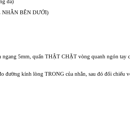
ứng da)
IZE NHẪN BÊN DƯỚI)
n ngang 5mm, quấn THẬT CHẶT vòng quanh ngón tay cần đ
c đo đường kính lòng TRONG của nhẫn, sau đó đối chiế