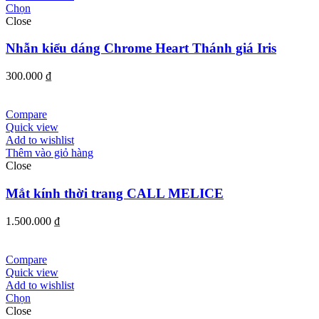
Chọn
Close
Nhẫn kiểu dáng Chrome Heart Thánh giá Iris
300.000
₫
Compare
Quick view
Add to wishlist
Thêm vào giỏ hàng
Close
Mắt kính thời trang CALL MELICE
1.500.000
₫
Compare
Quick view
Add to wishlist
Chọn
Close