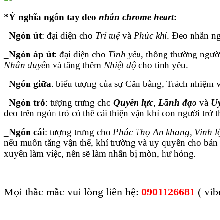
*Ý nghĩa ngón tay đeo
nhẫn chrome heart
:
_
Ngón út
: đại diện cho
Trí tuệ
và
Phúc khí
. Đeo nhẫn n
_
Ngón áp út
: đại diện cho
Tình yêu
, thông thường ngườ
Nhân duyê
n và tăng thêm
Nhiệt độ
cho tình yêu.
_
Ngón giữa
: biểu tượng của sự Cân bằng, Trách nhiệm 
_
Ngón trỏ
: tượng trưng cho
Quyền lực
,
Lãnh đạo
và
Uy
đeo trên ngón trỏ có thể cải thiện vận khí con người trở 
_
Ngón cái
: tượng trưng cho
Phúc Thọ An khang, Vinh l
nếu muốn tăng vận thế, khí trường và uy quyền cho bản
xuyên làm việc, nên sẽ làm nhẫn bị mòn, hư hỏng.
———————————————————————
Mọi thắc mắc vui lòng liên hệ:
0901126681
( vib