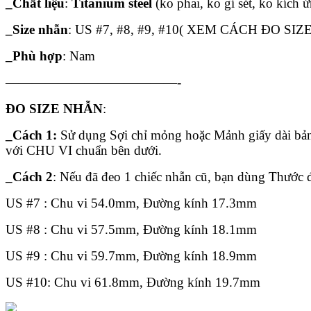
_Chất liệu
:
Titanium steel
(ko phai, ko gỉ sét, ko kích 
_Size nhẫn
: US #7, #8, #9, #10( XEM CÁCH ĐO S
_Phù hợp
: Nam
—————————————-
ĐO SIZE NHẪN
:
_Cách 1:
Sử dụng Sợi chỉ mỏng hoặc Mảnh giấy dài bả
với CHU VI chuẩn bên dưới.
_Cách 2
: Nếu đã đeo 1 chiếc nhẫn cũ, bạn dùng Thướ
US #7 : Chu vi 54.0mm, Đường kính 17.3mm
US #8 : Chu vi 57.5mm, Đường kính 18.1mm
US #9 : Chu vi 59.7mm, Đường kính 18.9mm
US #10: Chu vi 61.8mm, Đường kính 19.7mm