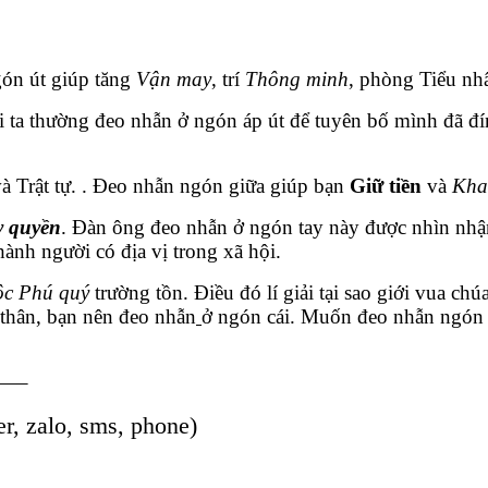
gón út giúp tăng
Vận may
, trí
Thông minh
, phòng Tiểu nhâ
i ta thường đeo nhẫn ở ngón áp út để tuyên bố mình đã đ
và Trật tự. . Đeo nhẫn ngón giữa giúp bạn
Giữ tiền
và
Kha
 quyền
. Đàn ông đeo nhẫn ở ngón tay này được nhìn nhận 
thành người có địa vị trong xã hội.
ộc Phú quý
trường tồn. Điều đó lí giải tại sao giới vua ch
 thân, bạn nên đeo nhẫn
ở ngón cái. Muốn đeo nhẫn ngón ta
—–
er, zalo, sms, phone)