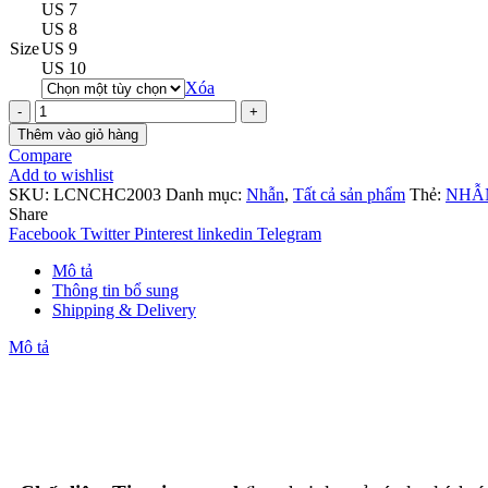
US 7
US 8
Size
US 9
US 10
Xóa
Nhẫn
kiểu
Thêm vào giỏ hàng
dáng
Compare
Chrome
Add to wishlist
Heart
SKU:
LCNCHC2003
Danh mục:
Nhẫn
,
Tất cả sản phẩm
Thẻ:
NHẪ
chữ
Share
đẹp
Facebook
Twitter
Pinterest
linkedin
Telegram
2003
số
Mô tả
lượng
Thông tin bổ sung
Shipping & Delivery
Mô tả