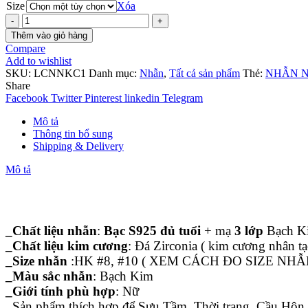
Size
Xóa
Nhẫn
bạc
Thêm vào giỏ hàng
S925
Compare
nữ
Add to wishlist
Kim
SKU:
LCNNKC1
Danh mục:
Nhẫn
,
Tất cả sản phẩm
Thẻ:
NHẪN 
cương
Share
Bạch
Facebook
Twitter
Pinterest
linkedin
Telegram
Kim
số
Mô tả
lượng
Thông tin bổ sung
Shipping & Delivery
Mô tả
_Chất liệu nhẫn
:
Bạc S925 đủ tuổi
+ mạ
3 lớp
Bạch K
_Chất liệu kim cương
: Đá Zirconia ( kim cương nhân tạ
_Size nhẫn
:HK #8, #10 ( XEM CÁCH ĐO SIZE NH
_Màu sắc nhẫn
: Bạch Kim
_Giới tính phù hợp
: Nữ
_Sản phẩm thích hợp để Sưu Tầm, Thời trang, Cầu Hôn