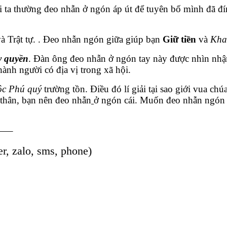
i ta thường đeo nhẫn ở ngón áp út để tuyên bố mình đã đ
và Trật tự. . Đeo nhẫn ngón giữa giúp bạn
Giữ tiền
và
Kha
 quyền
. Đàn ông đeo nhẫn ở ngón tay này được nhìn nhận 
thành người có địa vị trong xã hội.
ộc Phú quý
trường tồn. Điều đó lí giải tại sao giới vua ch
 thân, bạn nên đeo nhẫn
ở ngón cái. Muốn đeo nhẫn ngón ta
—–
er, zalo, sms, phone)