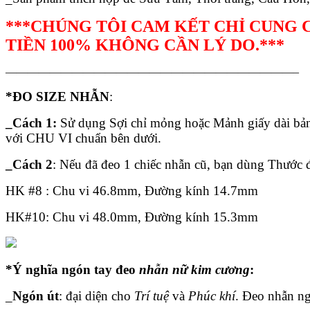
***CHÚNG TÔI CAM KẾT CHỈ CUNG C
TIỀN 100% KHÔNG CẦN LÝ DO.***
——————————————————————————–
*ĐO SIZE NHẪN
:
_Cách 1:
Sử dụng Sợi chỉ mỏng hoặc Mảnh giấy dài bả
với CHU VI chuẩn bên dưới.
_Cách 2
: Nếu đã đeo 1 chiếc nhẫn cũ, bạn dùng Thướ
HK #8 : Chu vi 46.8mm, Đường kính 14.7mm
HK#10: Chu vi 48.0mm, Đường kính 15.3mm
*Ý nghĩa ngón tay đeo
nhẫn nữ kim cương
:
_
Ngón út
: đại diện cho
Trí tuệ
và
Phúc khí
. Đeo nhẫn n