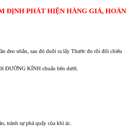
ỂM ĐỊNH PHÁT HIỆN HÀNG GIẢ, HOÀN
eo nhẫn, sau đó duỗi ra lấy Thước đo rồi đối chiếu
u với ĐƯỜNG KÍNH chuẩn bên dưới.
n, tránh sự phá quấy của khí ác.