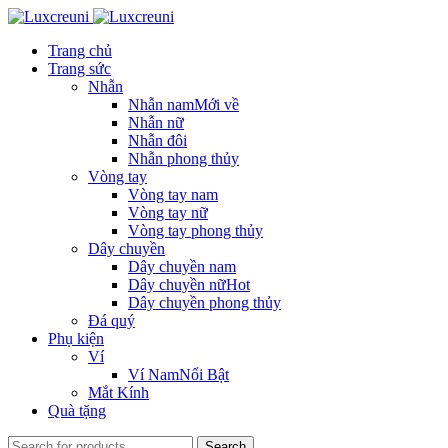
Trang chủ
Trang sức
Nhẫn
Nhẫn nam
Mới về
Nhẫn nữ
Nhẫn đôi
Nhẫn phong thủy
Vòng tay
Vòng tay nam
Vòng tay nữ
Vòng tay phong thủy
Dây chuyền
Dây chuyền nam
Dây chuyền nữ
Hot
Dây chuyền phong thủy
Đá quý
Phụ kiện
Ví
Ví Nam
Nổi Bật
Mắt Kính
Quà tặng
Search