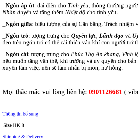
_
Ngón áp út
: đại diện cho
Tình yêu
, thông thường ngườ
Nhân duyê
n và tăng thêm
Nhiệt độ
cho tình yêu.
_
Ngón giữa
: biểu tượng của sự Cân bằng, Trách nhiệm 
_
Ngón trỏ
: tượng trưng cho
Quyền lực
,
Lãnh đạo
và
Uy
đeo trên ngón trỏ có thể cải thiện vận khí con người trở 
_
Ngón cái
: tượng trưng cho
Phúc Thọ An khang, Vinh l
nếu muốn tăng vận thế, khí trường và uy quyền cho bản
xuyên làm việc, nên sẽ làm nhẫn bị mòn, hư hỏng.
———————————————————————
Mọi thắc mắc vui lòng liên hệ:
0901126681
( vib
Thông tin bổ sung
Size
HK 8
Shipping & Delivery