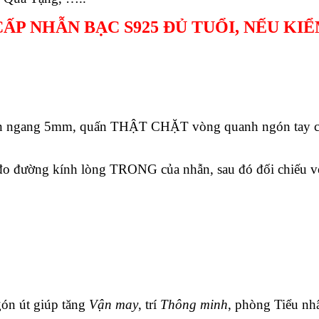
ẤP NHẪN BẠC S925 ĐỦ TUỔI, NẾU KI
n ngang 5mm, quấn THẬT CHẶT vòng quanh ngón tay cần đ
c đo đường kính lòng TRONG của nhẫn, sau đó đối chiế
gón út giúp tăng
Vận may
, trí
Thông minh
, phòng Tiểu nhâ