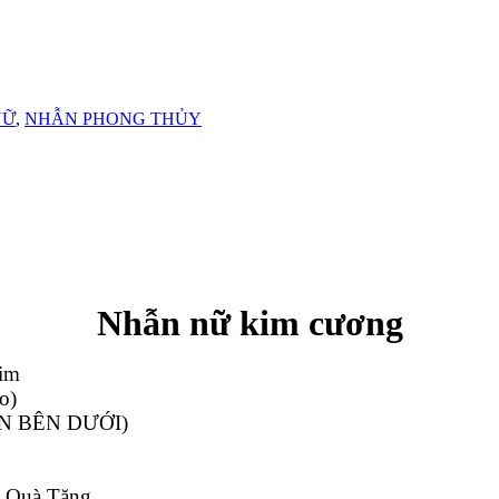
NỮ
,
NHẪN PHONG THỦY
Nhẫn nữ kim cương
im
o)
ẪN BÊN DƯỚI)
, Quà Tặng, …..