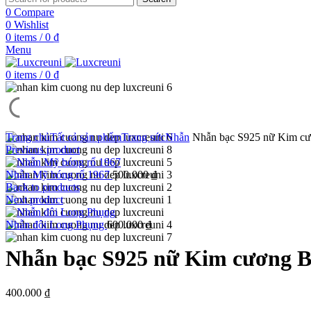
0
Compare
0
Wishlist
0
items
/
0
₫
Menu
0
items
/
0
₫
Trang chủ
Tất cả sản phẩm
Trang sức
Nhẫn
Nhẫn bạc S925 nữ Kim c
Previous product
Nhẫn Mỹ bóng rổ 1967
500.000
₫
Back to products
Next product
Nhẫn đôi Long Phụng
600.000
₫
Nhẫn bạc S925 nữ Kim cương 
400.000
₫