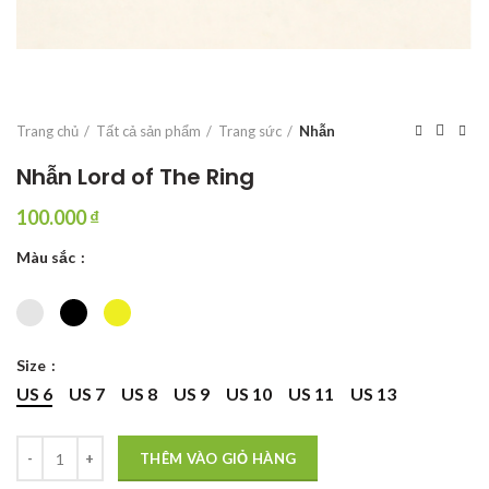
Trang chủ
Tất cả sản phẩm
Trang sức
Nhẫn
Nhẫn Lord of The Ring
100.000
₫
Màu sắc
Size
US 6
US 7
US 8
US 9
US 10
US 11
US 13
Nhẫn Lord of The Ring số lượng
THÊM VÀO GIỎ HÀNG