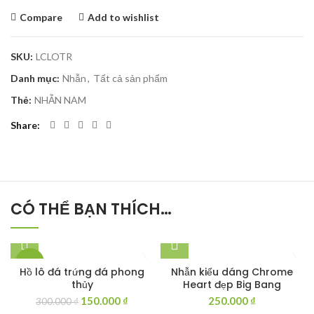
Compare
Add to wishlist
SKU:
LCLOTR
Danh mục:
Nhẫn
,
Tất cả sản phẩm
Thẻ:
NHẪN NAM
Share
CÓ THỂ BẠN THÍCH…
-50%
Hồ lô đá trứng đá phong
Nhẫn kiểu dáng Chrome
thủy
Heart đẹp Big Bang
Giá
Giá
150.000
₫
250.000
₫
300.000
₫
gốc
hiện