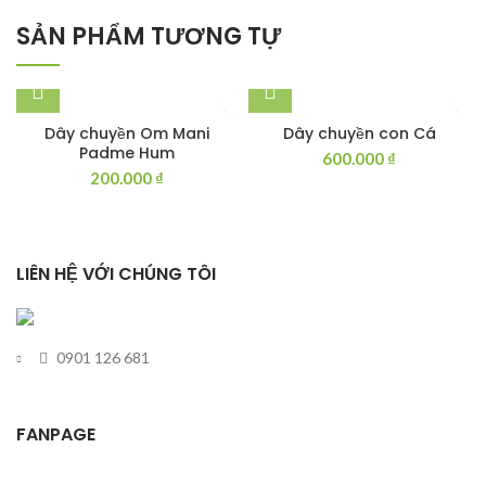
là:
tại
SẢN PHẨM TƯƠNG TỰ
300.000 ₫.
là:
150.000 ₫.
Dây chuyền Om Mani
Dây chuyền con Cá
Padme Hum
600.000
₫
200.000
₫
LIÊN HỆ VỚI CHÚNG TÔI
0901 126 681
FANPAGE