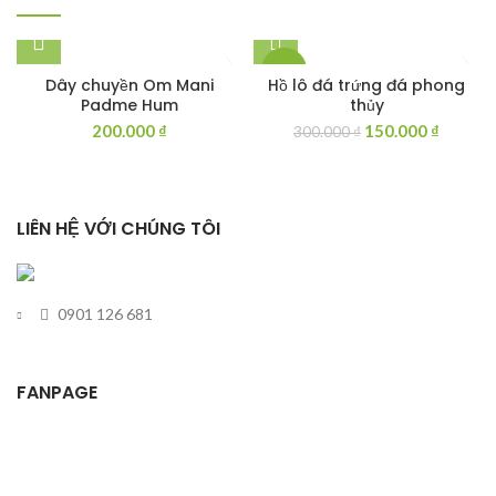
100.000
-50%
Dây chuyền Om Mani
Hồ lô đá trứng đá phong
Padme Hum
thủy
Giá
Giá
200.000
₫
150.000
₫
300.000
₫
gốc
hiện
là:
tại
300.000 ₫.
là:
150.000
LIÊN HỆ VỚI CHÚNG TÔI
0901 126 681
FANPAGE