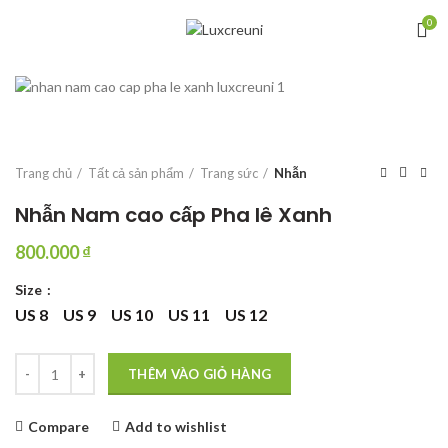
0
Trang chủ
Tất cả sản phẩm
Trang sức
Nhẫn
Nhẫn Nam cao cấp Pha lê Xanh
800.000
₫
Size
US 8
US 9
US 10
US 11
US 12
Nhẫn Nam cao cấp Pha lê Xanh số lượng
THÊM VÀO GIỎ HÀNG
Compare
Add to wishlist