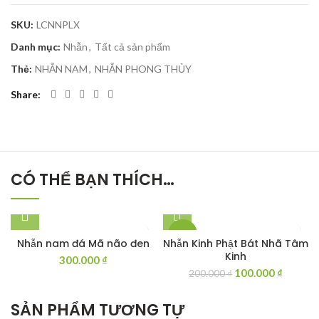
SKU:
LCNNPLX
Danh mục:
Nhẫn
,
Tất cả sản phẩm
Thẻ:
NHẪN NAM
,
NHẪN PHONG THỦY
Share
CÓ THỂ BẠN THÍCH…
-50%
Nhẫn nam đá Mã não đen
Nhẫn Kinh Phật Bát Nhã Tâm
Kinh
300.000
₫
Giá
Giá
100.000
₫
200.000
₫
gốc
hiện
là:
tại
SẢN PHẨM TƯƠNG TỰ
200.000 ₫.
là: