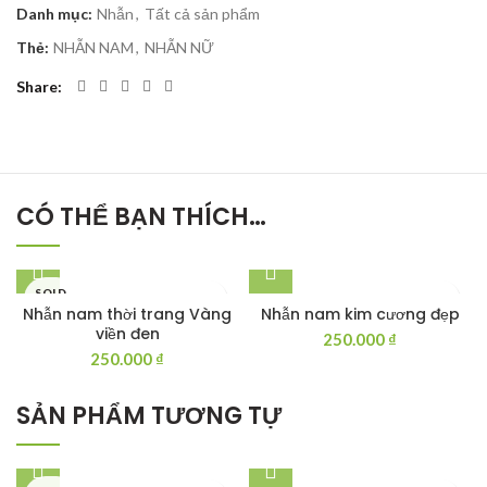
Danh mục:
Nhẫn
,
Tất cả sản phẩm
Thẻ:
NHẪN NAM
,
NHẪN NỮ
Share
CÓ THỂ BẠN THÍCH…
SOLD
OUT
Nhẫn nam thời trang Vàng
Nhẫn nam kim cương đẹp
viền đen
250.000
₫
250.000
₫
SẢN PHẨM TƯƠNG TỰ