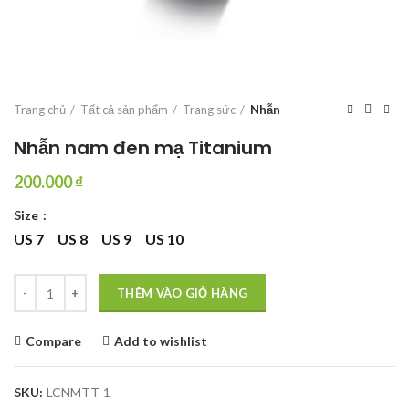
Trang chủ
Tất cả sản phẩm
Trang sức
Nhẫn
Nhẫn nam đen mạ Titanium
200.000
₫
Size
US 7
US 8
US 9
US 10
Nhẫn nam đen mạ Titanium số lượng
THÊM VÀO GIỎ HÀNG
Compare
Add to wishlist
SKU:
LCNMTT-1