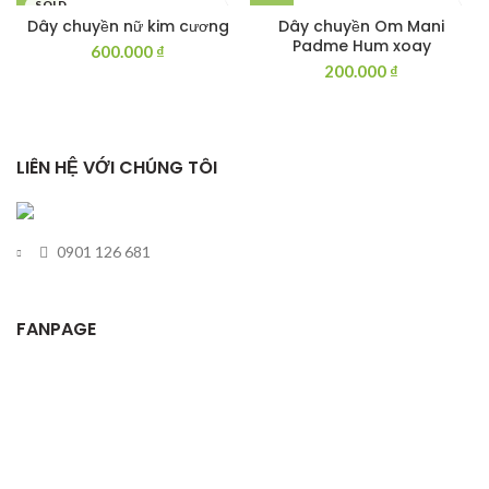
SOLD
OUT
Dây chuyền nữ kim cương
Dây chuyền Om Mani
Padme Hum xoay
600.000
₫
200.000
₫
LIÊN HỆ VỚI CHÚNG TÔI
0901 126 681
FANPAGE