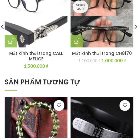
SOLD
OUT
Mắt kính thời trang CALL
Mắt kính thời trang CH8170
MELICE
Giá
Giá
1.000.000
₫
1.100.000
₫
1.500.000
₫
gốc
hiện
là:
tại
1.100.000 ₫.
là:
SẢN PHẨM TƯƠNG TỰ
1.000