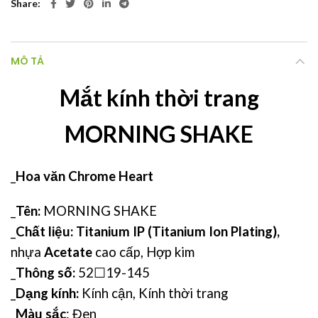
Share
MÔ TẢ
Mắt kính thời trang
MORNING SHAKE
_
Hoa văn Chrome Heart
_
Tên:
MORNING SHAKE
_
Chất liệu: Titanium IP (Titanium Ion Plating),
nhựa
Acetate
cao cấp, Hợp kim
_
Thông số:
52☐19-145
_
Dạng kính:
Kính cận, Kính thời trang
_
Màu sắc
: Đen