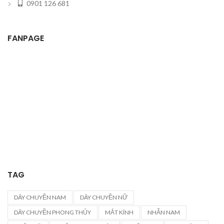
0901 126 681
FANPAGE
TAG
DÂY CHUYỀN NAM
DÂY CHUYỀN NỮ
DÂY CHUYỀN PHONG THỦY
MẮT KÍNH
NHẪN NAM