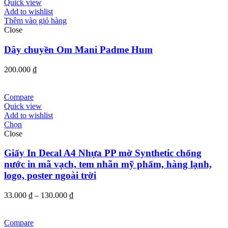
150.000 ₫.
Quick view
Add to wishlist
Thêm vào giỏ hàng
Close
Dây chuyền Om Mani Padme Hum
200.000
₫
Compare
Quick view
Add to wishlist
Chọn
Close
Giấy In Decal A4 Nhựa PP mờ Synthetic chống
nước in mã vạch, tem nhãn mỹ phẩm, hàng lạnh,
logo, poster ngoài trời
Khoảng
33.000
₫
–
130.000
₫
giá:
từ
33.000 ₫
Compare