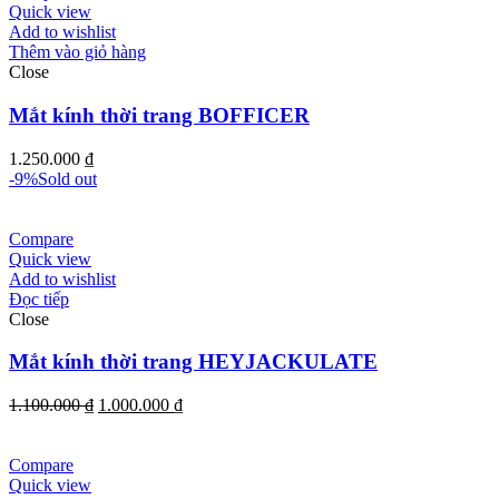
Quick view
Add to wishlist
Thêm vào giỏ hàng
Close
Mắt kính thời trang BOFFICER
1.250.000
₫
-9%
Sold out
Compare
Quick view
Add to wishlist
Đọc tiếp
Close
Mắt kính thời trang HEYJACKULATE
Giá
Giá
1.100.000
₫
1.000.000
₫
gốc
hiện
là:
tại
1.100.000 ₫.
là:
Compare
1.000.000 ₫.
Quick view