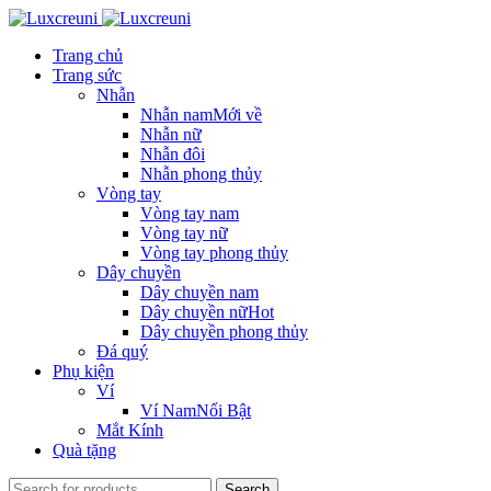
Trang chủ
Trang sức
Nhẫn
Nhẫn nam
Mới về
Nhẫn nữ
Nhẫn đôi
Nhẫn phong thủy
Vòng tay
Vòng tay nam
Vòng tay nữ
Vòng tay phong thủy
Dây chuyền
Dây chuyền nam
Dây chuyền nữ
Hot
Dây chuyền phong thủy
Đá quý
Phụ kiện
Ví
Ví Nam
Nổi Bật
Mắt Kính
Quà tặng
Search