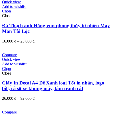
đến
Quick view
130.000 ₫
Add to wishlist
Chọn
Close
Đá Thạch anh Hồng vụn phong thủy tự nhiên May
Mắn Tài Lộc
Khoảng
16.000
₫
–
23.000
₫
giá:
từ
16.000 ₫
Compare
đến
Quick view
23.000 ₫
Add to wishlist
Chọn
Close
Giấy In Decal A4 Đế Xanh loại Tốt in nhãn, logo,
bill, cà số xe khung máy, làm tranh cát
Khoảng
26.000
₫
–
92.000
₫
giá:
từ
26.000 ₫
Compare