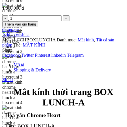
1.300.000
₫
Mắt
kính
Thêm vào giỏ hàng
thời
Compare
trang
Add to wishlist
BOX
SKU:
LCCHBOXLUNCHA
Danh mục:
Mắt kính
,
Tất cả sản
LUNCH-
phẩm
Thẻ:
MẮT KÍNH
A
Share
số
Facebook
Twitter
Pinterest
linkedin
Telegram
lượng
Mô tả
Shipping & Delivery
Mô tả
Mắt kính thời trang
BOX
LUNCH-A
_
Hoa văn Chrome Heart
_
Tên:
BOX LUNCH-A