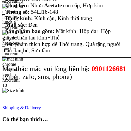
_
Chất liệu:
Nhựa
Acetate
cao cấp, Hợp kim
_
Thông số:
54☐16-148
_
Dạng kính:
Kính cận, Kính thời trang
_
Màu sắc
: Đen
_
Sản phẩm bao gồm:
Mắt kính+Hộp da+ Hộp
giấy+Khăn lau kính+Thẻ
_Sản phẩm thích hợp để Thời trang, Quà tặng người
thân bạn bè, Sưu tầm….
———————————————————————
Mọi thắc mắc vui lòng liên hệ:
0901126681
(viber, zalo, sms, phone)
Shipping & Delivery
Có thể bạn thích…