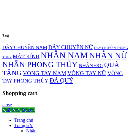
Tag
DÂY CHUYỀN NỮ
DÂY CHUYỀN NAM
DÂY CHUYỀN PHONG
NHẪN NAM
NHẪN NỮ
MẮT KÍNH
THỦY
NHẪN PHONG THỦY
QUÀ
NHẪN ĐÔI
TẶNG
VÒNG TAY NAM
VÒNG TAY NỮ
VÒNG
ĐÁ QUÝ
TAY PHONG THỦY
Shopping cart
close
Call Now Button
Trang chủ
Trang sức
Nhẫn