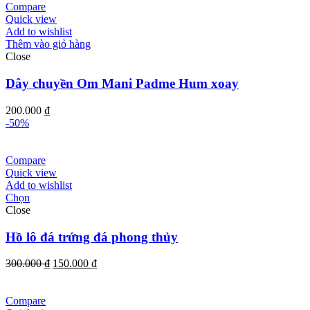
26.000 ₫
Compare
đến
Quick view
92.000 ₫
Add to wishlist
Thêm vào giỏ hàng
Close
Dây chuyền Om Mani Padme Hum xoay
200.000
₫
-50%
Compare
Quick view
Add to wishlist
Chọn
Close
Hồ lô đá trứng đá phong thủy
Giá
Giá
300.000
₫
150.000
₫
gốc
hiện
là:
tại
300.000 ₫.
là:
Compare