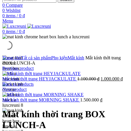
0
Compare
0
Wishlist
0
items
/
0
₫
Menu
0
items
/
0
₫
Trang chủ
Tất cả sản phẩm
Phụ kiện
Mắt kính
Mắt kính thời trang
BOX LUNCH-A
Previous product
Giá
Giá
Mắt kính thời trang HEYJACKULATE
1.100.000
₫
1.000.000
₫
gốc
hiện
Back to products
là:
tại
Next product
1.100.000 ₫.
là:
1.00
Mắt kính thời trang MORNING SHAKE
1.500.000
₫
Mắt kính thời trang BOX
LUNCH-A