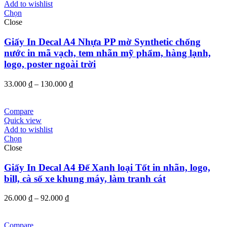
500.000 ₫
Add to wishlist
Chọn
Close
Giấy In Decal A4 Nhựa PP mờ Synthetic chống
nước in mã vạch, tem nhãn mỹ phẩm, hàng lạnh,
logo, poster ngoài trời
Khoảng
33.000
₫
–
130.000
₫
giá:
từ
33.000 ₫
Compare
đến
Quick view
130.000 ₫
Add to wishlist
Chọn
Close
Giấy In Decal A4 Đế Xanh loại Tốt in nhãn, logo,
bill, cà số xe khung máy, làm tranh cát
Khoảng
26.000
₫
–
92.000
₫
giá:
từ
26.000 ₫
Compare