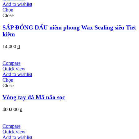
Add to wishlist
Chọn
Close
SÁP ĐÓNG DẤU niêm phong Wax Sealing siêu Tiết
kiệm
14.000
₫
Compare
Quick view
Add to wishlist
Chọn
Close
Vòng tay đá Mã não sọc
400.000
₫
Compare
Quick view
Add to wishlist