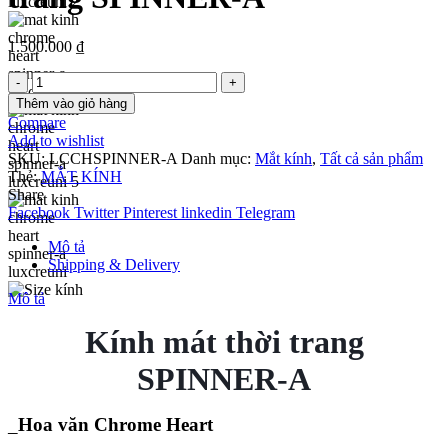
1.500.000
₫
Kính
mát
Thêm vào giỏ hàng
thời
Compare
trang SPINNER-
Add to wishlist
A
SKU:
LCCHSPINNER-A
Danh mục:
Mắt kính
,
Tất cả sản phẩm
số
Thẻ:
MẮT KÍNH
lượng
Share
Facebook
Twitter
Pinterest
linkedin
Telegram
Mô tả
Shipping & Delivery
Mô tả
Kính mát thời trang
SPINNER-A
_
Hoa văn Chrome Heart