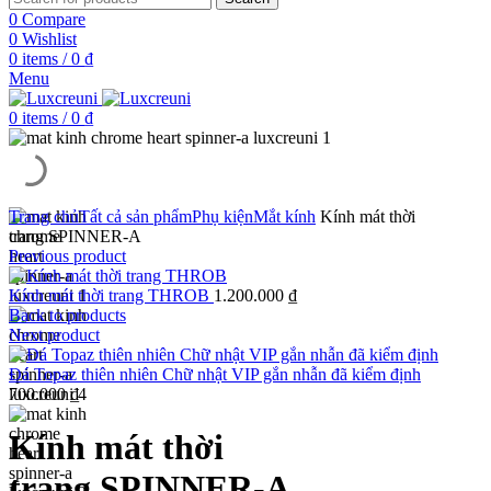
0
Compare
0
Wishlist
0
items
/
0
₫
Menu
0
items
/
0
₫
Trang chủ
Tất cả sản phẩm
Phụ kiện
Mắt kính
Kính mát thời
trang SPINNER-A
Previous product
Kính mát thời trang THROB
1.200.000
₫
Back to products
Next product
Đá Topaz thiên nhiên Chữ nhật VIP gắn nhẫn đã kiểm định
700.000
₫
Kính mát thời
trang SPINNER-A