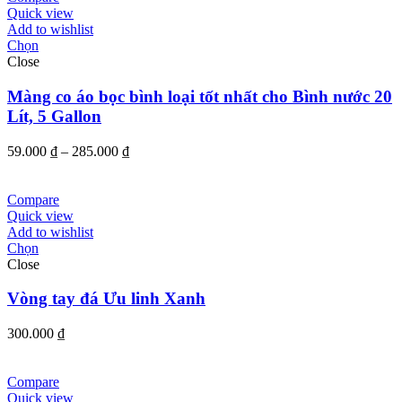
đến
Quick view
92.000 ₫
Add to wishlist
Chọn
Close
Màng co áo bọc bình loại tốt nhất cho Bình nước 20
Lít, 5 Gallon
Khoảng
59.000
₫
–
285.000
₫
giá:
từ
59.000 ₫
Compare
đến
Quick view
285.000 ₫
Add to wishlist
Chọn
Close
Vòng tay đá Ưu linh Xanh
300.000
₫
Compare
Quick view