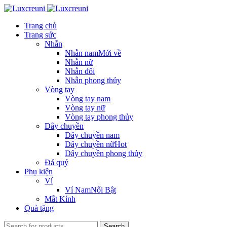
Trang chủ
Trang sức
Nhẫn
Nhẫn nam
Mới về
Nhẫn nữ
Nhẫn đôi
Nhẫn phong thủy
Vòng tay
Vòng tay nam
Vòng tay nữ
Vòng tay phong thủy
Dây chuyền
Dây chuyền nam
Dây chuyền nữ
Hot
Dây chuyền phong thủy
Đá quý
Phụ kiện
Ví
Ví Nam
Nổi Bật
Mắt Kính
Quà tặng
Search