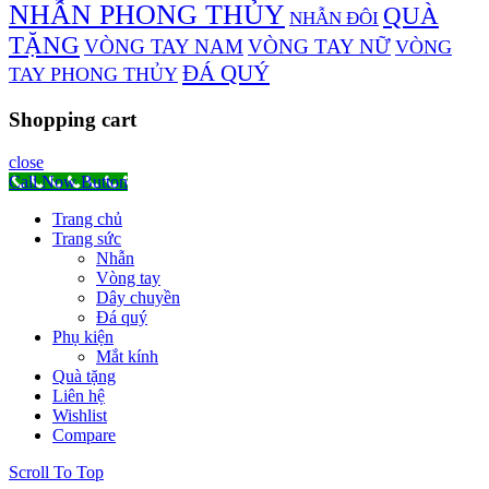
NHẪN PHONG THỦY
QUÀ
NHẪN ĐÔI
TẶNG
VÒNG TAY NAM
VÒNG TAY NỮ
VÒNG
ĐÁ QUÝ
TAY PHONG THỦY
Shopping cart
close
Call Now Button
Trang chủ
Trang sức
Nhẫn
Vòng tay
Dây chuyền
Đá quý
Phụ kiện
Mắt kính
Quà tặng
Liên hệ
Wishlist
Compare
Scroll To Top