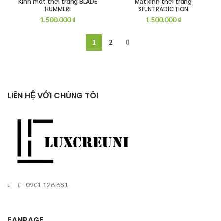
Kính mát thời trang BLADE
Mắt kính thời trang
HUMMERI
SLUNTRADICTION
1.500.000
₫
1.500.000
₫
1
2
LIÊN HỆ VỚI CHÚNG TÔI
0901 126 681
FANPAGE