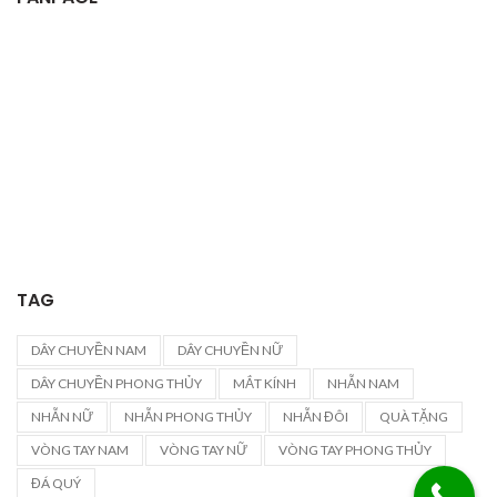
TAG
DÂY CHUYỀN NAM
DÂY CHUYỀN NỮ
DÂY CHUYỀN PHONG THỦY
MẮT KÍNH
NHẪN NAM
NHẪN NỮ
NHẪN PHONG THỦY
NHẪN ĐÔI
QUÀ TẶNG
VÒNG TAY NAM
VÒNG TAY NỮ
VÒNG TAY PHONG THỦY
ĐÁ QUÝ