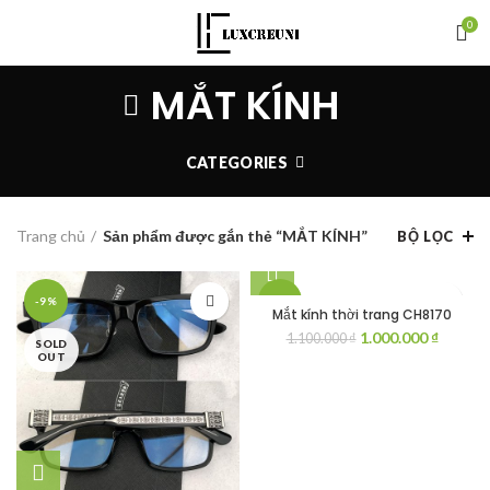
0
MẮT KÍNH
CATEGORIES
Trang chủ
Sản phẩm được gắn thẻ “MẮT KÍNH”
BỘ LỌC
-9%
-9%
Mắt kính thời trang CH8170
Giá
Giá
1.000.000
₫
1.100.000
₫
SOLD
SOLD
gốc
hiện
OUT
OUT
là:
tại
1.100.000 ₫.
là:
1.000.0