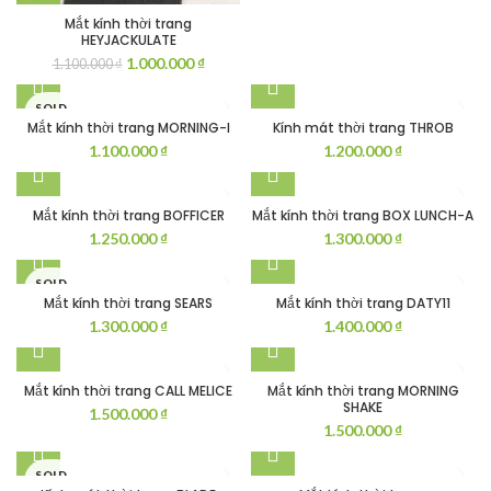
Mắt kính thời trang
HEYJACKULATE
Giá
Giá
1.000.000
₫
1.100.000
₫
gốc
hiện
là:
tại
SOLD
1.100.000 ₫.
là:
OUT
Mắt kính thời trang MORNING-I
Kính mát thời trang THROB
1.000.000 ₫.
1.100.000
₫
1.200.000
₫
Mắt kính thời trang BOFFICER
Mắt kính thời trang BOX LUNCH-A
1.250.000
₫
1.300.000
₫
SOLD
OUT
Mắt kính thời trang SEARS
Mắt kính thời trang DATY11
1.300.000
₫
1.400.000
₫
Mắt kính thời trang CALL MELICE
Mắt kính thời trang MORNING
SHAKE
1.500.000
₫
1.500.000
₫
SOLD
OUT