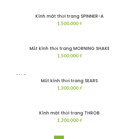
Kính mát thời trang SPINNER-A
THÊM VÀO GIỎ HÀNG
1.500.000
₫
Mắt kính thời trang MORNING SHAKE
THÊM VÀO GIỎ HÀNG
1.500.000
₫
SOLD
OUT
Mắt kính thời trang SEARS
ĐỌC TIẾP
1.300.000
₫
Kính mát thời trang THROB
THÊM VÀO GIỎ HÀNG
1.200.000
₫