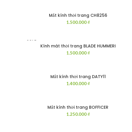
Mắt kính thời trang CH8256
THÊM VÀO GIỎ HÀNG
1.500.000
₫
SOLD
OUT
Kính mát thời trang BLADE HUMMERI
ĐỌC TIẾP
1.500.000
₫
Mắt kính thời trang DATY11
THÊM VÀO GIỎ HÀNG
1.400.000
₫
Mắt kính thời trang BOFFICER
THÊM VÀO GIỎ HÀNG
1.250.000
₫