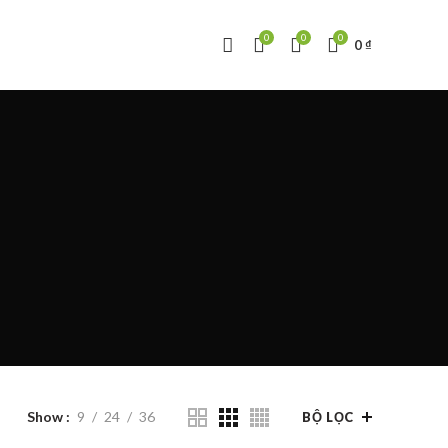
0
0
0
0
₫
Show
9
24
36
BỘ LỌC